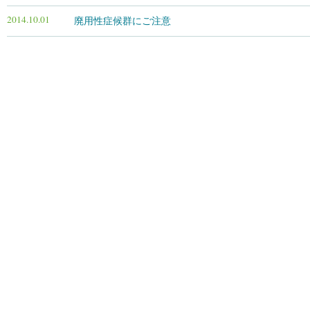
田所医院からのお知らせ
2014.10.01
廃用性症候群にご注意